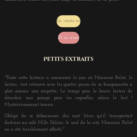
En vente ici
Et ici aussi
Petits extraits
"Toute cette histoire a commencé le jour où Monsieur Poilet, le
laitier, s'est retrouvé avec les quatre pneus de sa fourgonnette à
plat comme une carpette... Le temps pour le brave laitier de
dénicher une pompe pour les regonfler, adieu le lait !
Mystérieusement tourné.
Obligé de se débarrasser des cent litres qu'il transportait
destinés au café
Mille Délices
, le seul de la cité, Monsieur Poilet
en a été terriblement affecté..."