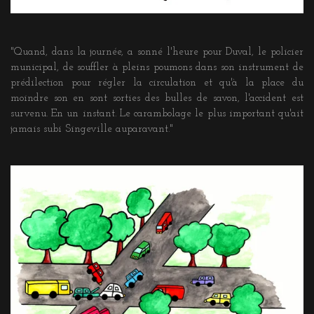
"Quand, dans la journée, a sonné l'heure pour Duval, le policier
municipal, de souffler à pleins poumons dans son instrument de
prédilection pour régler la circulation et qu'à la place du
moindre son en sont sorties des bulles de savon, l'accident est
survenu. En un instant. Le carambolage le plus important qu'ait
jamais subi Singeville auparavant."