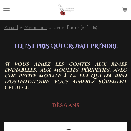
Passer
au
contenu
principal
Accueil
»
Mes romans
»
Conte illustré (enfants)
TEL EST PRIS QUI CROYAIT PRENDRE
Si vous aimez les contes aux rimes
endiablées, aux moultes péripéties, avec
une petite morale à la fin qui n'a rien
d'ostentatoire, vous aimerez sûrement
celui-ci.
Dès 6 ans