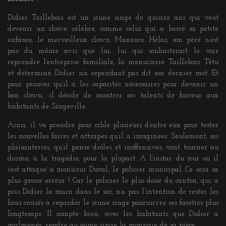
Didier Taillebois est un jeune singe de quinze ans qui veut
devenir un clown célèbre, comme celui qui a bercé sa petite
enfance, le merveilleux clown Maxence. Hélas, son père n’est
pas du même avis que lui, lui qui souhaiterait le voir
reprendre l’entreprise familiale, la menuiserie Taillebois.
Têtu
et déterminé, Didier n’a cependant pas dit son dernier mot. Et
pour prouver qu’il a les capacités nécessaires pour devenir un
bon clown, il décide de montrer ses talents de farceur aux
habitants de Singeville.
Ainsi, il va prendre pour cible plusieurs d’entre eux pour tester
les nouvelles farces et attrapes qu’il a imaginées. Seulement, ses
plaisanteries, qu’il pense drôles et inoffensives, vont tourner au
drame, à la tragédie, pour la plupart. À l’instar du jour où il
s’est attaqué à monsieur Duval, le policier municipal. Ce sera sa
plus grosse erreur ! Car le policier le plus doué du canton, qui a
pris Didier la main dans le sac, n’a pas l’intention de rester les
bras croisés à regarder le jeune singe poursuivre ses facéties plus
longtemps. Il compte bien, avec les habitants que Didier a
malmenés, rendre au jeune singe la monnaie de sa pièce…